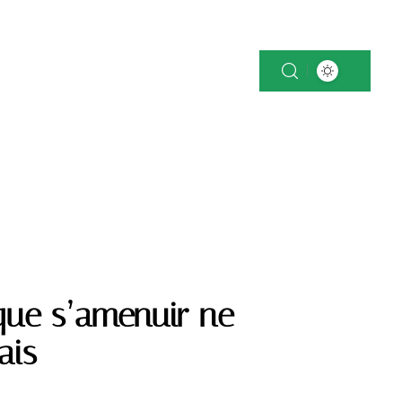
OK
NEWS
PATRIMOINE
VOITURE
 que s’amenuir ne
ais