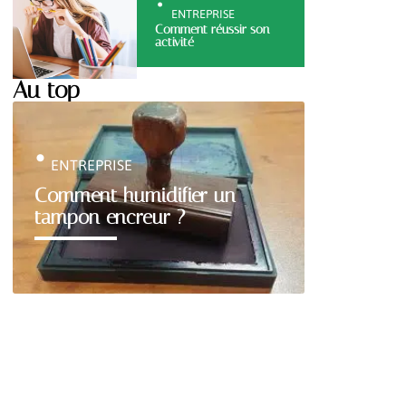
ENTREPRISE
Comment réussir son
activité
Au top
ENTREPRISE
Comment humidifier un
tampon encreur ?