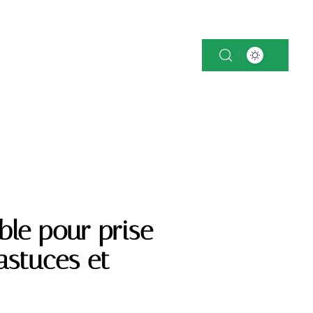
OK
NEWS
PATRIMOINE
VOITURE
able pour prise
astuces et