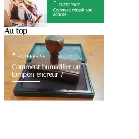
ENTREPRISE
Comment réussir son
activité
Au top
ENTREPRISE
Comment humidifier un
tampon encreur ?