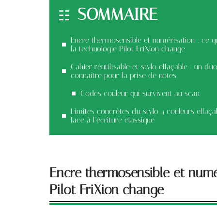
SOMMAIRE
Encre thermosensible et numérisation : ce q
la technologie Pilot FriXion change
Cahier réutilisable et stylo effaçable : un du
connaître pour la prise de notes
Codes couleur qui survivent au scan
Limites concrètes du stylo 4 couleurs effaça
face à l’écriture classique
Encre thermosensible et numé
Pilot FriXion change