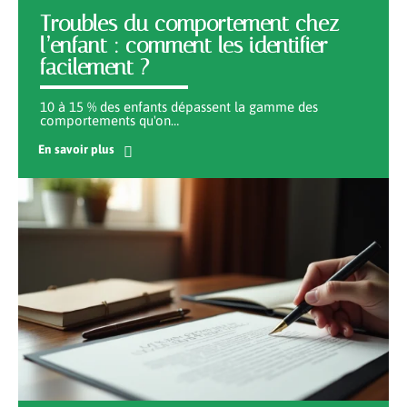
Troubles du comportement chez
l’enfant : comment les identifier
facilement ?
10 à 15 % des enfants dépassent la gamme des
comportements qu'on
…
En savoir plus