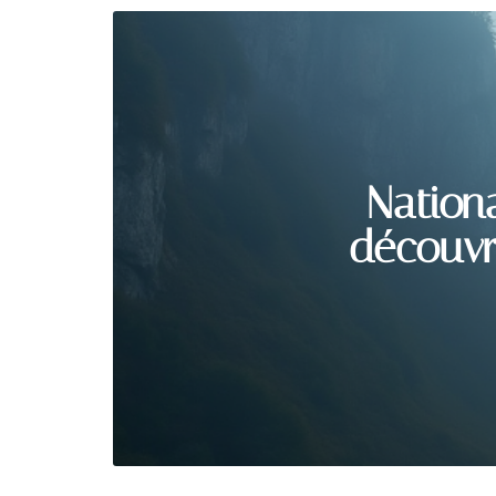
Nation
découvr