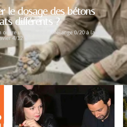
r le dosage des bétons
ts différents ?
on ouvre un big bag de mélange 0/20 à la
avier 4/12 habituels.
…