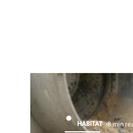
DÉTENTE
ENTREPRISE
FAMILLE
F
HABITAT
8 min re