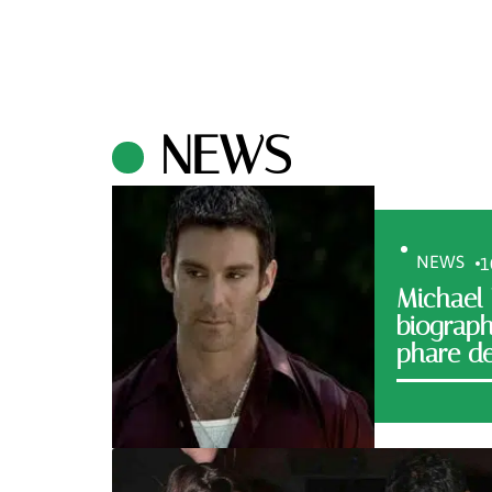
NEWS
NEWS
1
Michael 
biograph
phare de