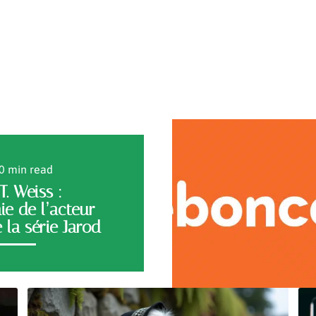
0 min read
T. Weiss :
ie de l’acteur
 la série Jarod