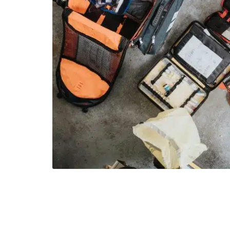
 de
ses