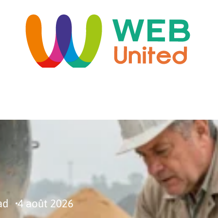
ORME
HABITAT
IMMO
INFORMATIQUE
LO
ad
4 août 2026