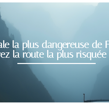
ale la plus dangereuse de F
ez la route la plus risquée