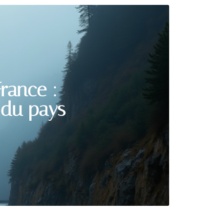
rance :
 du pays