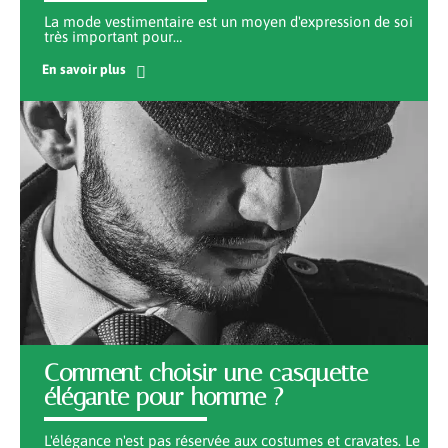
La mode vestimentaire est un moyen d'expression de soi
très important pour
…
En savoir plus
Comment choisir une casquette
élégante pour homme ?
L'élégance n'est pas réservée aux costumes et cravates. Le