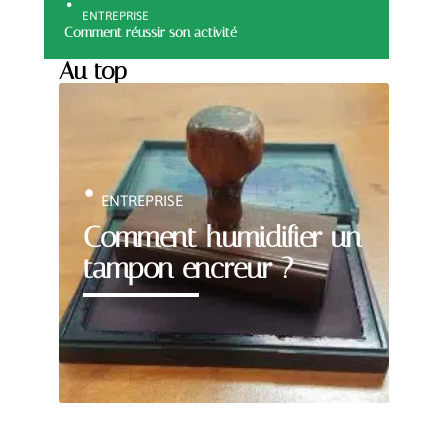
ENTREPRISE
Comment réussir son activité
Au top
ENTREPRISE
Comment humidifier un
tampon encreur ?