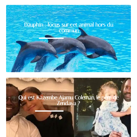
Dauphin : focus sur cet animal hors du
commun
Qui est Kazembe Ajamu Coleman, le père de
Zendaya ?