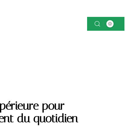
OK
NEWS
PATRIMOINE
VOITURE
upérieure pour
nt du quotidien