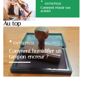
ENTREPRISE
Comment réussir son
activité
Au top
ENTREPRISE
Comment humidifier un
tampon encreur ?