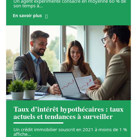
Un agent expérimenté consacre en moyenne 60 % de
son temps à
…
En savoir plus
Taux d’intérêt hypothécaires : taux
actuels et tendances à surveiller
Un crédit immobilier souscrit en 2021 à moins de 1 %
affiche
…