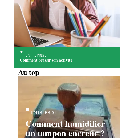
ENTREPRISE
Comment réussir son activité
Au top
ENTREPRISE
Comment humidifier
un tampon encreur ?