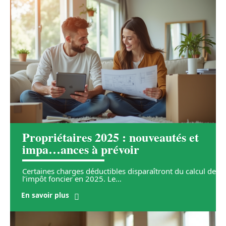
Propriétaires 2025 : nouveautés et
impa…ances à prévoir
Certaines charges déductibles disparaîtront du calcul de
l’impôt foncier en 2025. Le
…
En savoir plus