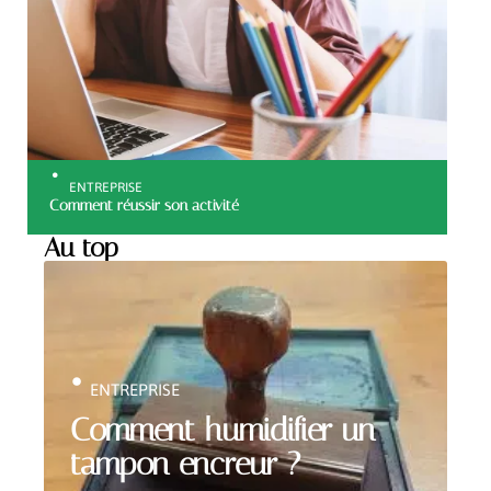
ENTREPRISE
Comment réussir son activité
Au top
ENTREPRISE
Comment humidifier un
tampon encreur ?