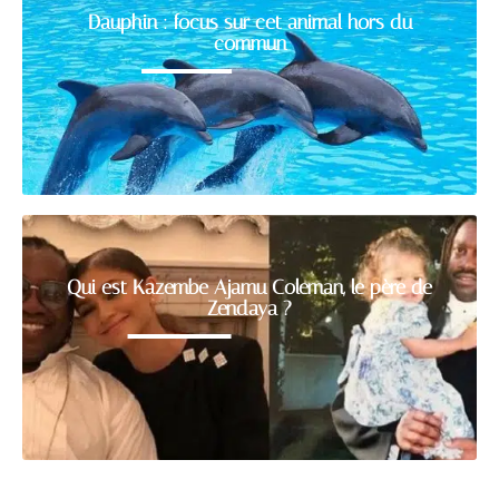
Dauphin : focus sur cet animal hors du
commun
Qui est Kazembe Ajamu Coleman, le père de
Zendaya ?