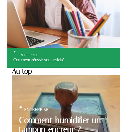
ENTREPRISE
Comment réussir son activité
Au top
ENTREPRISE
Comment humidifier un
tampon encreur ?