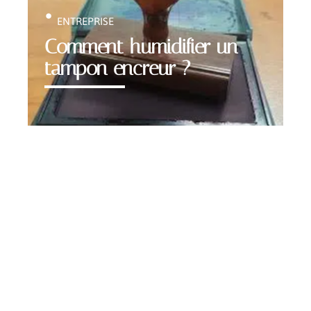
ENTREPRISE
Comment humidifier un
tampon encreur ?
Contact
Mentions Légales
Sitemap
© 2025 | webunited.info