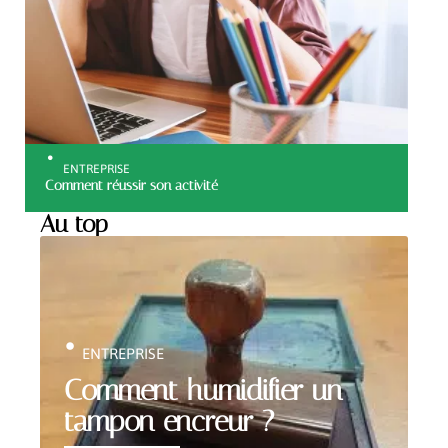
ENTREPRISE
Comment réussir son activité
Au top
ENTREPRISE
Comment humidifier un
tampon encreur ?