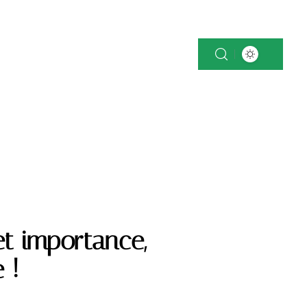
OK
NEWS
PATRIMOINE
VOITURE
et importance,
 !