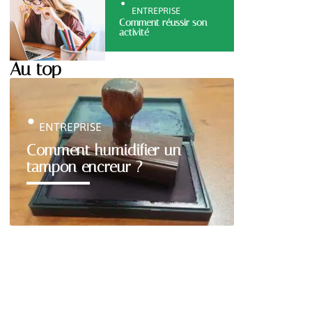
ENTREPRISE
Comment réussir son
activité
Au top
ENTREPRISE
Comment humidifier un
tampon encreur ?