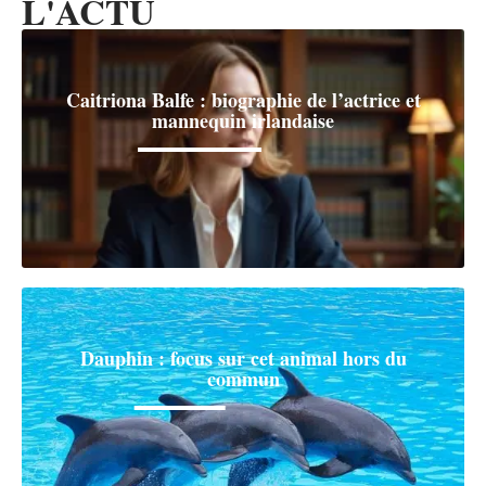
L'ACTU
Caitriona Balfe : biographie de l’actrice et
mannequin irlandaise
Dauphin : focus sur cet animal hors du
commun