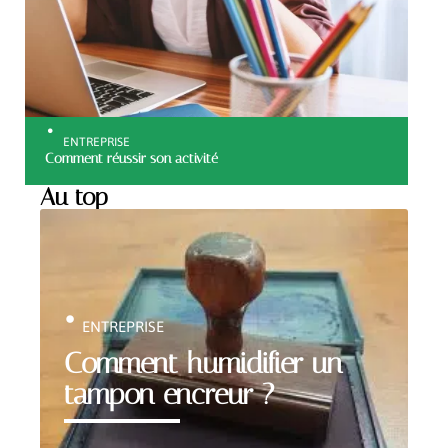
ENTREPRISE
Comment réussir son activité
Au top
ENTREPRISE
Comment humidifier un
tampon encreur ?