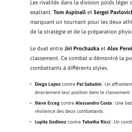
Les rivalités dans la division poids lége
exaltant.
Tom Aspinall
et
Sergei Pavlovic
marquant un tournant pour les deux athl
de la stratégie et de la préparation phys
Le duel entre
Jiri Prochazka
et
Alex Pere
classement. Ce combat a démontré la pol
combattants à différents styles.
Diego Lopes
contre
Pat Sabatini
: Un affronte
directement leur position dans le classement.
Steve Erceg
contre
Alessandro Costa
: Une bat
résilience des deux combattants.
Lupita Godinez
contre
Tabatha Ricci
: Un comba