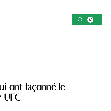
OK
NEWS
PATRIMOINE
VOITURE
i ont façonné le
r UFC