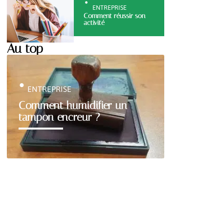
ENTREPRISE
Comment réussir son
activité
Au top
ENTREPRISE
Comment humidifier un
tampon encreur ?