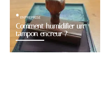
ENTREPRISE
Comment humidifier un
tampon encreur ?
Contact
Mentions Légales
Sitemap