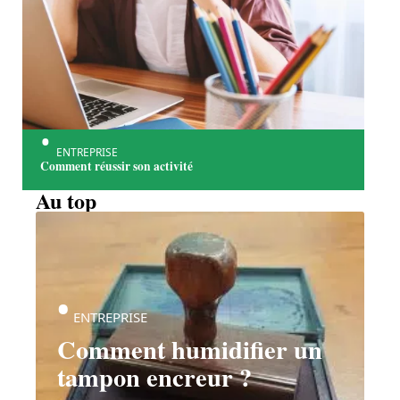
ENTREPRISE
Comment réussir son activité
Au top
ENTREPRISE
Comment humidifier un
tampon encreur ?