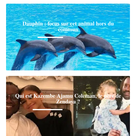
Dauphin : focus sur cet animal hors du
commun
Qui est Kazembe Ajamu Coleman, le père de
Zendaya ?