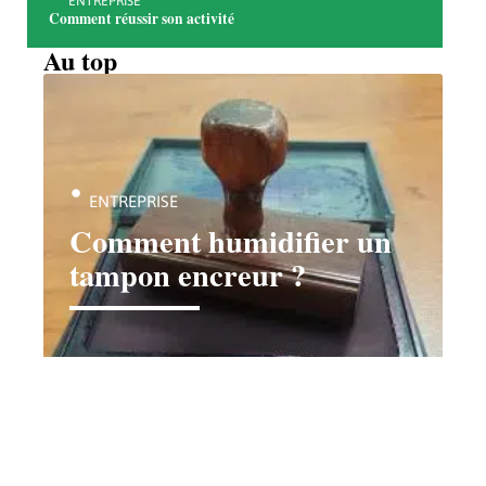
ENTREPRISE
Comment réussir son activité
Au top
ENTREPRISE
Comment humidifier un
tampon encreur ?