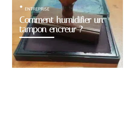
ENTREPRISE
Comment humidifier un
tampon encreur ?
Contact
Mentions Légales
Sitemap
© 2025 | webunited.info