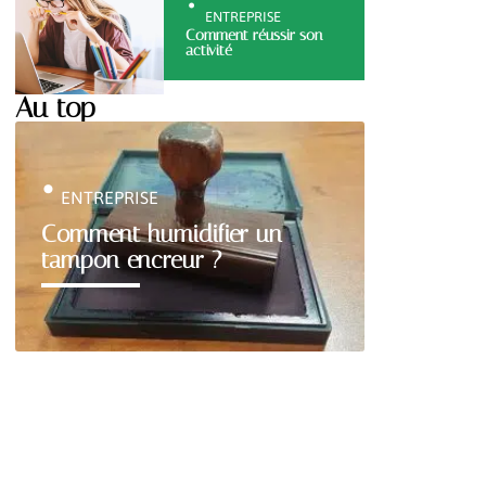
ENTREPRISE
Comment réussir son
activité
Au top
ENTREPRISE
Comment humidifier un
tampon encreur ?