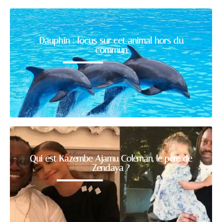
Dauphin : focus sur cet animal hors du
commun
Qui est Kazembe Ajamu Coleman, le père de
Zendaya ?