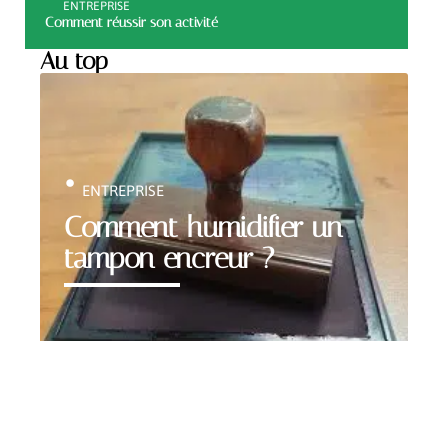
ENTREPRISE
Comment réussir son activité
Au top
ENTREPRISE
Comment humidifier un
tampon encreur ?