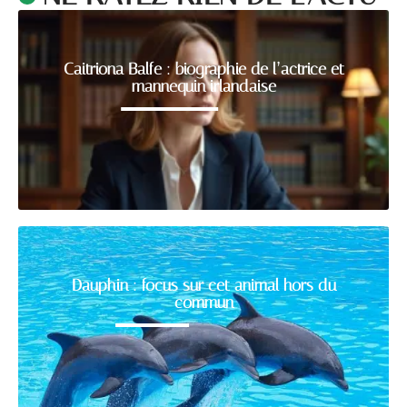
Caitriona Balfe : biographie de l’actrice et
mannequin irlandaise
Dauphin : focus sur cet animal hors du
commun