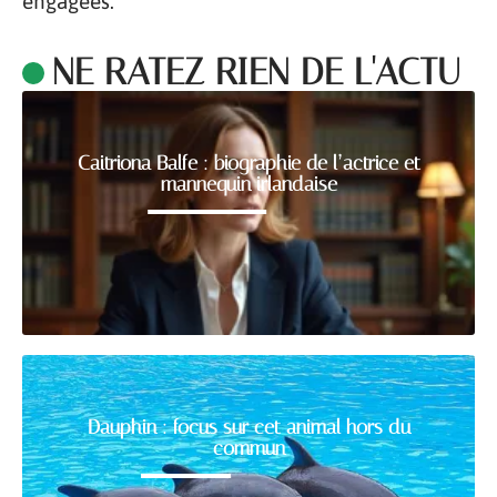
engagées.
NE RATEZ RIEN DE L'ACTU
Caitriona Balfe : biographie de l’actrice et
mannequin irlandaise
Dauphin : focus sur cet animal hors du
commun