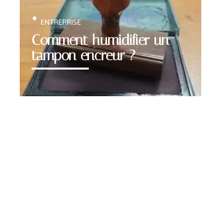
ENTREPRISE
Comment humidifier un
tampon encreur ?
Contact
Mentions Légales
Sitemap
© 2025 | webunited.info