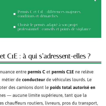
Permis C et C1E : différences majeures,
conditions et démarches
Choisir le permis adapté à son projet
professionnel : conseils et points de vigilance
t C1E : à qui s’adressent-elles ?
a nuance entre
permis C
et
permis C1E
ne relève
du métier de
conducteur
de véhicules lourds. Le
loter des camions dont le
poids total autorisé en
nes — aucune limite supérieure, tant que la
s chauffeurs routiers, livreurs, pros du transport,