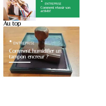
ENTREPRISE
Comment réussir son
activité
Au top
ENTREPRISE
Comment humidifier un
tampon encreur ?