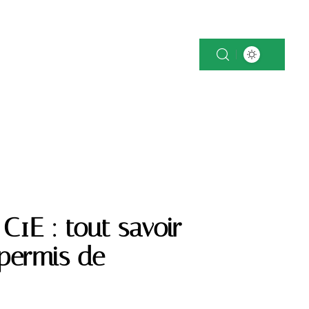
OK
NEWS
PATRIMOINE
VOITURE
 C1E : tout savoir
 permis de